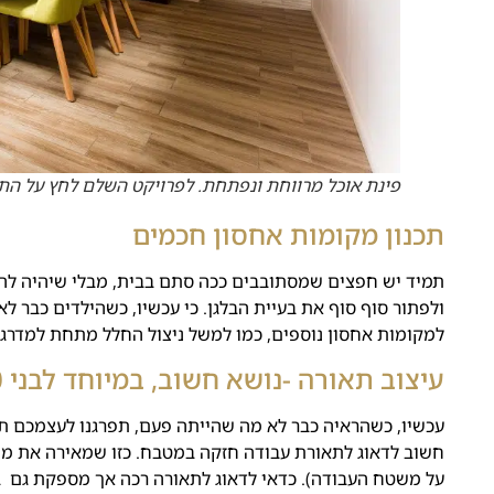
פינת אוכל מרווחת ונפתחת. לפרויקט השלם לחץ על הת
תכנון מקומות אחסון חכמים
תמיד יש חפצים שמסתובבים ככה סתם בבית, מבלי שיהיה להם
ולפתור סוף סוף את בעיית הבלגן. כי עכשיו, כשהילדים כבר ל
למקומות אחסון נוספים, כמו למשל ניצול החלל מתחת למדרג
עיצוב תאורה -נושא
חשו
ב,
במיוחד לבני 50 פלוס
עכשיו, כשהראיה כבר לא מה שהייתה פעם, תפרגנו לעצמכם ת
חשוב לדאוג לתאורת עבודה חזקה במטבח. כזו שמאירה את מש
על משטח העבודה). כדאי לדאוג לתאורה רכה אך מספקת גם בפ