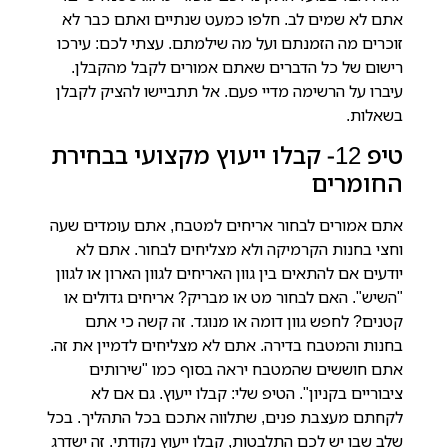
אתם לא שמים לב. חלפו כמעט שנתיים ואתם כבר לא
זוכרים מה הזמנתם ועל מה שילמתם. עצתי לכם: עירכו
רישום של כל הדברים שאתם אמורים לקבל מהקבלן.
עיברו על הרשימה מדיי פעם. אל תתביישו להציק לקבלן
בשאלות.
טיפ 12- קבלו ייעוץ מקצועי בבחירת
החומרים
אתם אמורים לבחור אריחים למטבח, אתם עומדים שעה
וחצי בחנות הקרמיקה ולא מצליחים לבחור.
אתם לא
יודעים אם להתאים בין גוון האריחים לגוון הארון או לגוון
"השיש". האם לבחור מט או מבריק? אריחים גדולים או
קטנים? לחפש גוון דומה או מנוגד. זה קשה כי אתם
בחנות והמטבח בדירה. אתם לא מצליחים לדמיין את זה.
אתם חוששים שהמטבח יראה בסוף כמו "שירותים
ציבוריים בקניון". הטיפ שלי: קבלו ייעוץ. גם אם לא
לקחתם מעצבת פנים, שתלווה אתכם בכל התהליך. בכל
שלב שבו יש לכם התלבטות, קבלו ייעוץ נקודתי. זה ישדרג