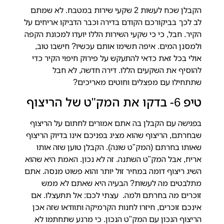
הקבלן שכח לעשות 2 שקעי שירות במטבח. לא שמתם
לב לכך בביקורכם הקודם בדירה וכבר הדביקו אריחים על
הקיר.
חבל, כי כי שקעי השירות הללו יועדו למכונת הקפה
ולמסנן המים. איפה תשימו אותם עכשיו? חישבו טוב,
אולי בכל זאת כדאי להתעקש על פירוק חיפוי הקיר כדי
להוסיף את השקעים הללו. דירה חדשה, לא חבל
שתתחילו עם מפצלים וחוטים מאריכים?
טיפ 6- בדקו את המק"ט של הריצוף
בפגישה עם הקבלן בה אתם אמורים לחתום על הריצוף
שבחרתם, הריצוף שהוא מציג בפניכם אינו בדיוק הריצוף
שאותו בחרתם (המק"ט שונה).
הקבלן טוען שזה אותו
אריח, אבל המק"ט השתנה. זה לא נכון. האמת היא שהוא
השיג ריצוף דומה במחיר זול יותר והוא פשוט מנסה. אתם
מתלבטים מה לעשות? הבעיה היא שאתם לא ממש
זוכרים מה בחרתם ולמה. עצתי לכם: אל תתעצלו. אם
אינכם זוכרים, חיזרו לחנות הקרמיקה ותוודאו שזה אכן
הריצוף הנכון עם המק"ט הנכון. כי מרגע שתחתמו לא