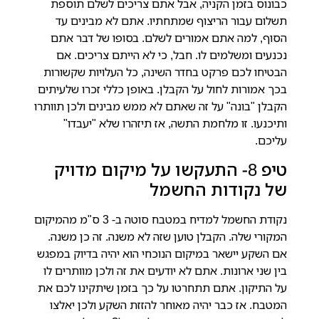
כבונוס בזמן הקניה, אבל אתם צריכים לשלם תוספת
תשלום עבור הריצוף שמתחתיו.
אתם לא מבינים עד
הסוף, למה אתם אמורים לשלם. בסופו של דבר אתם
נכנעים ומשלמים לו. חבל, כי לא הייתם צריכים. אם
הבטיחו לכם פרקט בחדר השינה, כל העלויות שקשורות
בכך אמורות לחול על הקבלן. באופן כללי זכרו שלעיתים
הקבלן "בונה" על זה שאתם לא ממש מבינים ולכן תוותרו
ותיכנעו. זו מלחמת התשה, אז תיזהרו שלא "יעבדו"
עליכם.
טיפ 8- התעקשו על מיקום מדויק
של נקודות החשמל
נקודת החשמל למדיח במטבח סוטה ב- 3 ס"מ מהמיקום
המקורי שלה. הקבלן טוען שזה לא משנה.
זה כן משנה.
אם השקע יישאר במיקום הנוכחי הוא יהיה בדיוק במפגש
בין שני ארונות. אתם לא יודעים את זה ולכן מוותרים לו
על התיקון. אתם תתחרטו על כך בזמן שיתקינו לכם את
המטבח. אז כבר יהיה מאוחר להזזת השקע ולכן יאלצו