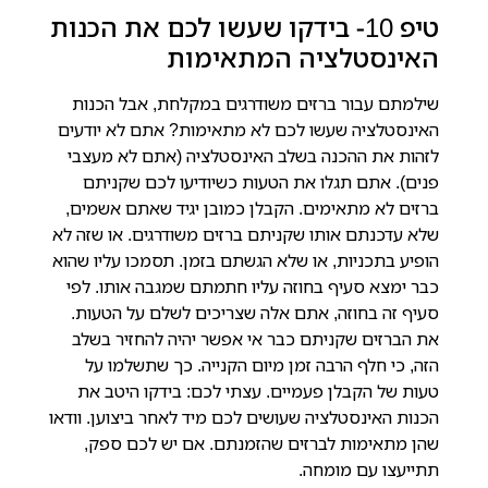
טיפ 10- בידקו שעשו לכם את הכנות
האינסטלציה המתאימות
שילמתם עבור ברזים משודרגים במקלחת, אבל הכנות
האינסטלציה שעשו לכם לא מתאימות?
אתם לא יודעים
לזהות את ההכנה בשלב האינסטלציה (אתם לא מעצבי
פנים). אתם תגלו את הטעות כשיודיעו לכם שקניתם
ברזים לא מתאימים. הקבלן כמובן יגיד שאתם אשמים,
שלא עדכנתם אותו שקניתם ברזים משודרגים. או שזה לא
הופיע בתכניות, או שלא הגשתם בזמן. תסמכו עליו שהוא
כבר ימצא סעיף בחוזה עליו חתמתם שמגבה אותו. לפי
סעיף זה בחוזה, אתם אלה שצריכים לשלם על הטעות.
את הברזים שקניתם כבר אי אפשר יהיה להחזיר בשלב
הזה, כי חלף הרבה זמן מיום הקנייה. כך שתשלמו על
טעות של הקבלן פעמיים. עצתי לכם: בידקו היטב את
הכנות האינסטלציה שעושים לכם מיד לאחר ביצוען. וודאו
שהן מתאימות לברזים שהזמנתם. אם יש לכם ספק,
תתייעצו עם מומחה.