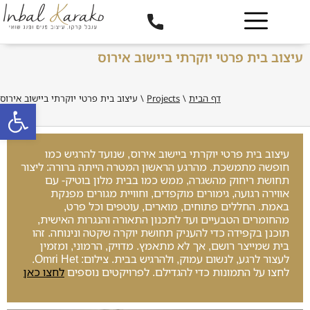
עיצוב בית פרטי יוקרתי ביישוב אירוס
דף הבית
\
Projects
\
עיצוב בית פרטי יוקרתי ביישוב אירוס
פתח סרגל
עיצוב בית פרטי יוקרתי ביישוב אירוס, שנועד להרגיש כמו
חופשה מתמשכת. מהרגע הראשון המטרה הייתה ברורה: ליצור
תחושת ריחוק מהשגרה, ממש כמו בבית מלון בוטיק- עם
אווירה רגועה, גימורים מוקפדים, וחוויית מגורים מפנקת
באמת. החללים פתוחים, מוארים, עוטפים וכל פרט,
מהחומרים הטבעיים ועד לתכנון התאורה והנגרות האישית,
תוכנן בקפידה כדי להעניק תחושת יוקרה שקטה ונינוחה. זהו
בית שמייצר רושם, אך לא מתאמץ. מדויק, הרמוני, ומזמין
לעצור לרגע, לנשום עמוק, ולהרגיש בבית. צילום: Omri Het.
לחצו על התמונות כדי להגדילם. לפרויקטים נוספים
לחצו כאן