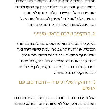
ממדים. התלת ממד נותן לכם- הלקוחות שלי בהירות,
ביטחון ורוגע. והכי חשוב יכולת להבין עד הסוף ולהיות
שותפים בתהליך היצירה. תלת ממד זו לא סתם
הדמיה, אלא "מודל חי" שניתן לסובב ולראות מכל
הכיוונים. לשנות ולשפר ולראות מה טוב יותר.
2. התקציב שלכם בראש מעייני
בעיני, פרויקט טוב הוא פרויקט שמנוהל נכון גם מהצד
הכלכלי. אני יודעת לחשב מהי עלות שיפוץ דירה ואיך
שולטים על התקציב. וכנ"ל לגבי שיפוץ בית פרטי,
דירת קבלן או בנייה. ההצלחה שלי כמעצבת פנים
במרכז, נמדדת גם בעמידה בתקציב, לכן אני מכינה
לכל פרויקט "כתב כמויות".
3. החוזקה שלי: כימיה – חיבור טוב עם
אנשים
אצל מעצבת פנים במרכז, כישרון ניסיון ויצירתיות הם
חשובים בהחלט, אבל לא פחות מיחסי האנוש. כנותנת