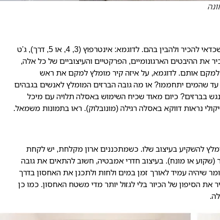
ונה
אינסטלציה היא מרכיב מרכזי בעיצוב מקלחות ויש כמה מושגים שכדאי להכיר ולהבין בהם. לדוגמא: אינטרפוץ (3, 4, או 5, דרך), ג'ט
יר את ההיבטים הארגונומיים, הפרקטיים והעיצוביים של כל אלה,
 למקם אותם. לדוגמא, על איזה קיר מומלץ למקם את ראש
עד שהמים יתחממו? או מה גובה הברזים המומלץ לאנשים בגבהים
נגש בברזים? כיום מאוד שכיח השימוש באסלה תלויה עם מיכל
קולי נראות דווקא באסלה רגילה (מונובלוק). ראו בתמונות משמאל.
ומלץ להשקיע בעיצוב שלו. כשמתכננים ארון מקלחת, יש לקחת
ר (שקוע או מונח). בעיצוב חדרי אמבטיה, חשוב להתאים את גובה
ומר שיהיה עמיד לאורך זמן במים ולחות ולתכנן את האחסון בדרך
את הסיפון של הכיור בלי לגזול יותר מדי משטח האחסון. כמו כן
ה.