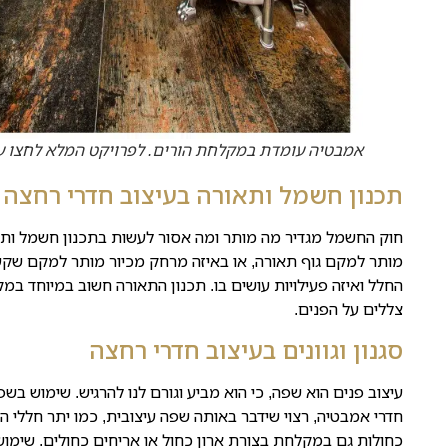
אמבטיה עומדת במקלחת הורים. לפרויקט המלא לחצו ע
תכנון חשמל ותאורה בעיצוב חדרי רחצה
חוק החשמל מגדיר מה מותר ומה אסור לעשות בתכנון חשמל ותא
מותר למקם גוף תאורה, או באיזה מרחק מכיור מותר למקם שקע
החלל ואיזה פעילויות עושים בו. תכנון התאורה חשוב במיוחד ב
צללים על הפנים.
סגנון וגוונים בעיצוב חדרי רחצה
עיצוב פנים הוא שפה, כי הוא מביע וגורם לנו להרגיש. שימוש בשפה
חדרי אמבטיה, רצוי שידבר באותה שפה עיצובית, כמו יתר חללי הבי
כחולות גם במקלחת בצורת ארון כחול או אריחים כחולים. שימוש 